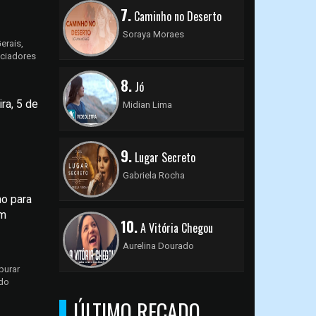
7.
Caminho no Deserto
Soraya Moraes
erais,
nciadores
8.
Jó
ra, 5 de
Midian Lima
9.
Lugar Secreto
Gabriela Rocha
no para
em
10.
A Vitória Chegou
Aurelina Dourado
purar
 do
ÚLTIMO RECADO