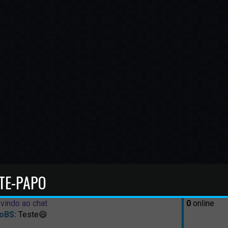
TE-PAPO
vindo ao chat
0
online
oBS:
Teste😄