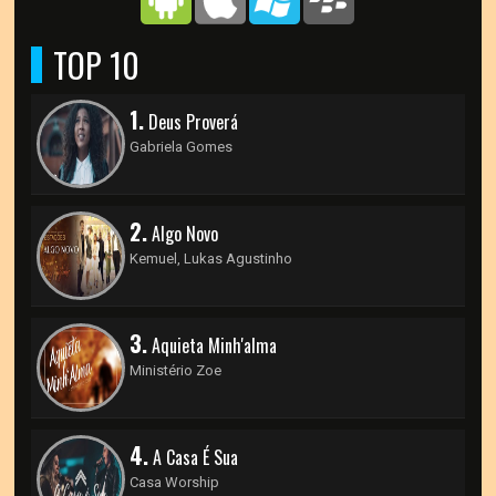
TOP 10
1.
Deus Proverá
Gabriela Gomes
2.
Algo Novo
Kemuel, Lukas Agustinho
3.
Aquieta Minh'alma
Ministério Zoe
4.
A Casa É Sua
Casa Worship