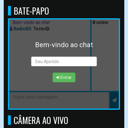
BATE-PAPO
Bem-vindo ao chat
0
online
RadioBS:
Teste😄
Bem-vindo ao chat
Entrar
CÂMERA AO VIVO