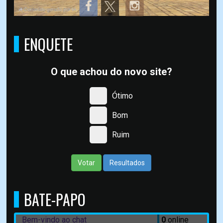
ENQUETE
O que achou do novo site?
Ótimo
Bom
Ruim
Votar
Resultados
BATE-PAPO
Bem-vindo ao chat
0
online