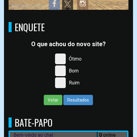
ENQUETE
O que achou do novo site?
Ótimo
Bom
Ruim
Votar
Resultados
BATE-PAPO
Bem-vindo ao chat
0
online