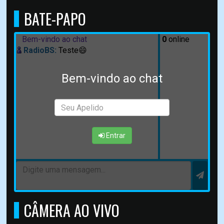
BATE-PAPO
Bem-vindo ao chat
0
online
RadioBS:
Teste😄
Bem-vindo ao chat
Entrar
CÂMERA AO VIVO