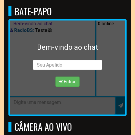
BATE-PAPO
Bem-vindo ao chat
0
online
RadioBS:
Teste😄
Bem-vindo ao chat
Entrar
CÂMERA AO VIVO