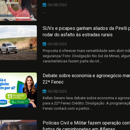
06/08/2026
...
SUVs e picapes ganham aliados da Pirelli 
rodar do asfalto às estradas rurais
06/08/2026
Proposta é oferecer mais versatilidade sem abrir m
segurança/ Foto: Divulgação No Sul de Minas, alg
características fazem parte da rot...
Debate sobre economia e agronegócio mar
22ª Fenec
06/08/2026
Kellen Severo leva debate sobre economia e agron
para a 22ª Fenec Crédito: Divulgação. A programaç
Fenec contará com a partici...
Polícias Civil e Militar fazem operação con
furtos de caminhonetes em Alfenas