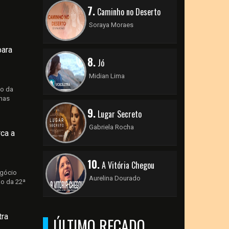
7.
Caminho no Deserto
Soraya Moraes
para
8.
Jó
Midian Lima
ão da
umas
9.
Lugar Secreto
Gabriela Rocha
ca a
10.
A Vitória Chegou
egócio
Aurelina Dourado
ão da 22ª
tra
ÚLTIMO RECADO