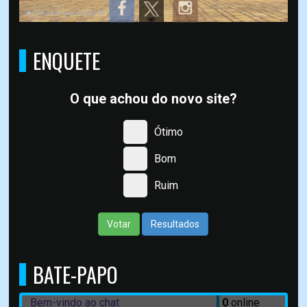
ENQUETE
O que achou do novo site?
Ótimo
Bom
Ruim
Votar
Resultados
BATE-PAPO
Bem-vindo ao chat
0
online