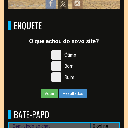
ENQUETE
O que achou do novo site?
Ótimo
Bom
Ruim
Votar
Resultados
BATE-PAPO
Bem-vindo ao chat
0
online