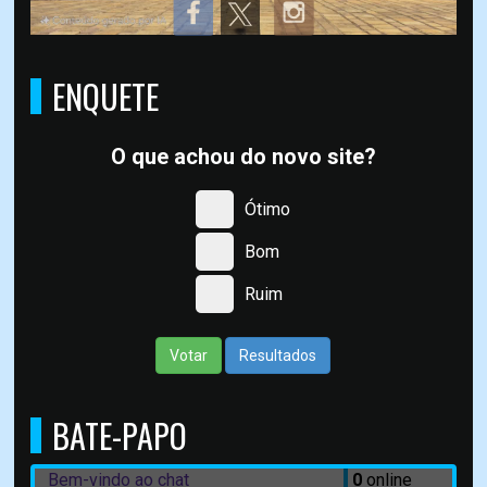
ENQUETE
O que achou do novo site?
Ótimo
Bom
Ruim
Votar
Resultados
BATE-PAPO
Bem-vindo ao chat
0
online