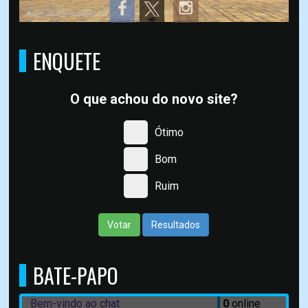
ENQUETE
O que achou do novo site?
Ótimo
Bom
Ruim
Votar
Resultados
BATE-PAPO
Bem-vindo ao chat
0
online