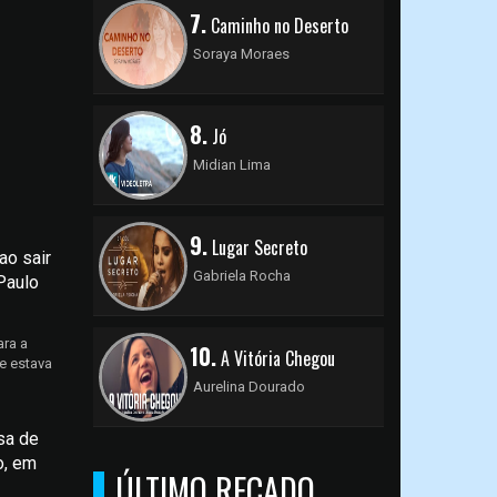
7.
Caminho no Deserto
Soraya Moraes
8.
Jó
Midian Lima
9.
Lugar Secreto
ao sair
Gabriela Rocha
Paulo
ra a
10.
A Vitória Chegou
e estava
Aurelina Dourado
sa de
o, em
ÚLTIMO RECADO