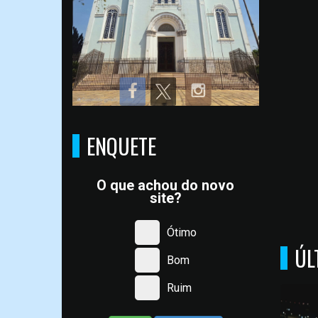
ENQUETE
O que achou do novo
site?
Ótimo
ÚL
Bom
Ruim