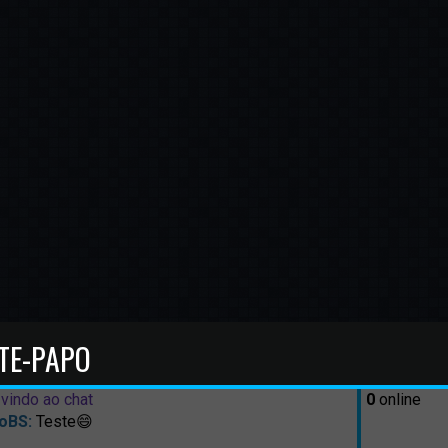
TE-PAPO
vindo ao chat
0
online
oBS:
Teste😄