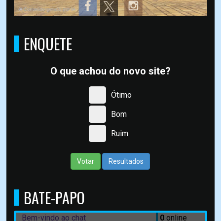
ENQUETE
O que achou do novo site?
Ótimo
Bom
Ruim
Votar
Resultados
BATE-PAPO
Bem-vindo ao chat
0
online