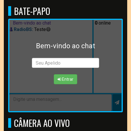
BATE-PAPO
Bem-vindo ao chat
0
online
RadioBS:
Teste😄
Bem-vindo ao chat
Entrar
CÂMERA AO VIVO