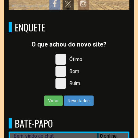
ENQUETE
O que achou do novo site?
Ótimo
Bom
Ruim
Votar
Resultados
BATE-PAPO
Bem-vindo ao chat
0
online