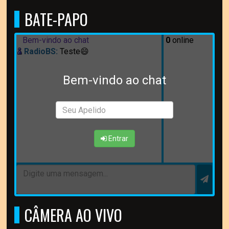
BATE-PAPO
Bem-vindo ao chat
0
online
RadioBS:
Teste😄
Bem-vindo ao chat
Entrar
CÂMERA AO VIVO