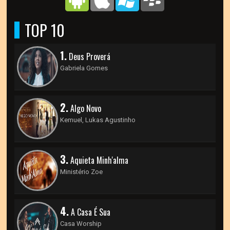
TOP 10
1.
Deus Proverá
Gabriela Gomes
2.
Algo Novo
Kemuel, Lukas Agustinho
3.
Aquieta Minh'alma
Ministério Zoe
4.
A Casa É Sua
Casa Worship