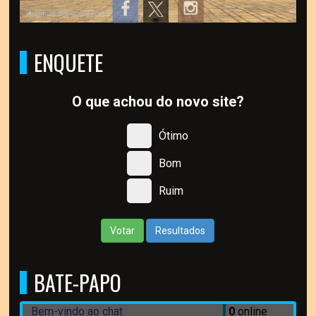
ENQUETE
O que achou do novo site?
Ótimo
Bom
Ruim
Votar
Resultados
BATE-PAPO
Bem-vindo ao chat
0
online