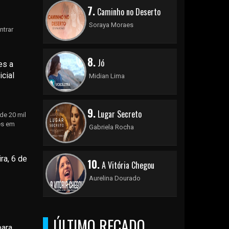
7.
Caminho no Deserto
Soraya Moraes
ntrar
8.
Jó
es a
cial
Midian Lima
9.
Lugar Secreto
de 20 mil
es em
Gabriela Rocha
ra, 6 de
10.
A Vitória Chegou
Aurelina Dourado
ÚLTIMO RECADO
para