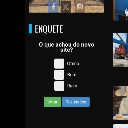
ENQUETE
O que achou do novo
site?
Ótimo
Bom
Ruim
Votar
Resultados