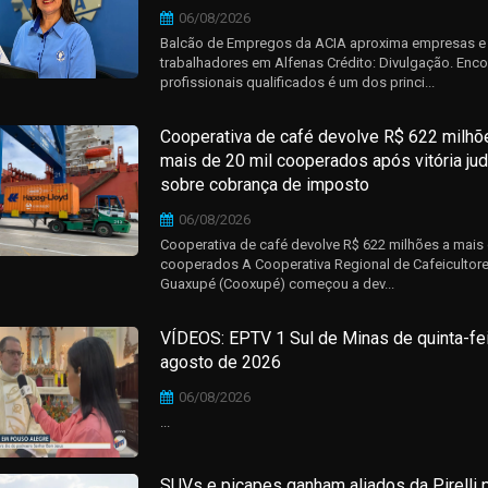
06/08/2026
Balcão de Empregos da ACIA aproxima empresas e
trabalhadores em Alfenas Crédito: Divulgação. Enco
profissionais qualificados é um dos princi...
Cooperativa de café devolve R$ 622 milhõ
mais de 20 mil cooperados após vitória judi
sobre cobrança de imposto
06/08/2026
Cooperativa de café devolve R$ 622 milhões a mais 
cooperados A Cooperativa Regional de Cafeicultor
Guaxupé (Cooxupé) começou a dev...
VÍDEOS: EPTV 1 Sul de Minas de quinta-fei
agosto de 2026
06/08/2026
...
SUVs e picapes ganham aliados da Pirelli 