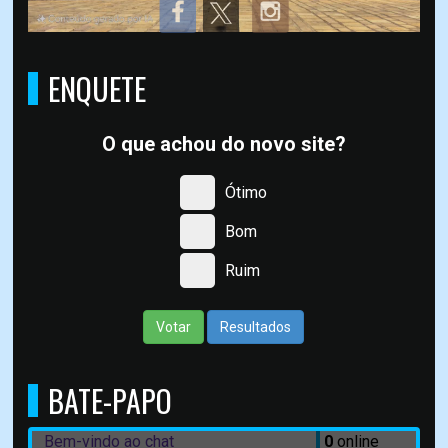
ENQUETE
O que achou do novo site?
Ótimo
Bom
Ruim
Votar
Resultados
BATE-PAPO
Bem-vindo ao chat
0
online