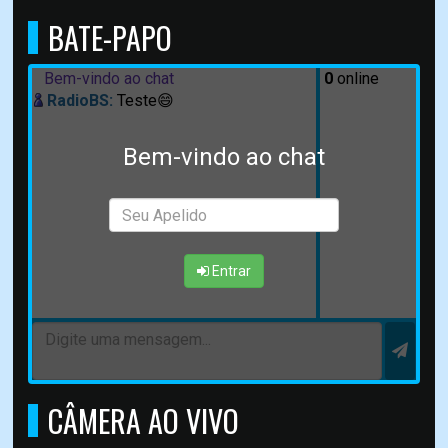
BATE-PAPO
Bem-vindo ao chat
0
online
RadioBS:
Teste😄
Bem-vindo ao chat
Entrar
CÂMERA AO VIVO