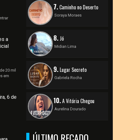
7.
Caminho no Deserto
Soraya Moraes
ntrar
8.
Jó
es a
cial
Midian Lima
9.
Lugar Secreto
de 20 mil
es em
Gabriela Rocha
ra, 6 de
10.
A Vitória Chegou
Aurelina Dourado
ÚLTIMO RECADO
para