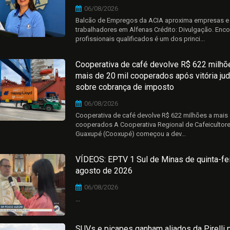
06/08/2026
Balcão de Empregos da ACIA aproxima empresas e
trabalhadores em Alfenas Crédito: Divulgação. Enco
profissionais qualificados é um dos princi...
Cooperativa de café devolve R$ 622 milhõ
mais de 20 mil cooperados após vitória judi
sobre cobrança de imposto
06/08/2026
Cooperativa de café devolve R$ 622 milhões a mais 
cooperados A Cooperativa Regional de Cafeicultor
Guaxupé (Cooxupé) começou a dev...
VÍDEOS: EPTV 1 Sul de Minas de quinta-fei
agosto de 2026
06/08/2026
...
SUVs e picapes ganham aliados da Pirelli 