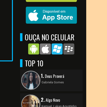
OUÇA NO CELULAR
TOP 10
1.
Deus Proverá
Gabriela Gomes
2.
Algo Novo
Kemuel, Lukas Agustinho