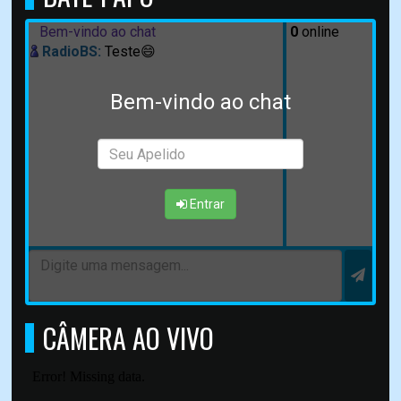
Bem-vindo ao chat
0
online
RadioBS:
Teste😄
Bem-vindo ao chat
Entrar
CÂMERA AO VIVO