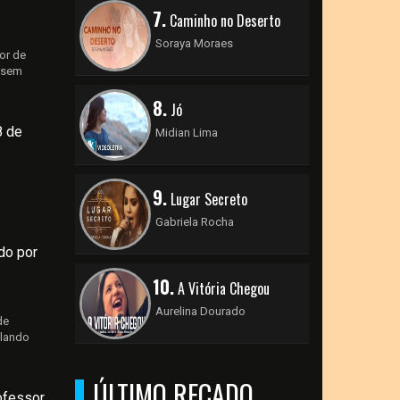
7.
Caminho no Deserto
Soraya Moraes
or de
 sem
8.
Jó
8 de
Midian Lima
9.
Lugar Secreto
Gabriela Rocha
do por
10.
A Vitória Chegou
Aurelina Dourado
de
ulando
ÚLTIMO RECADO
ofessor