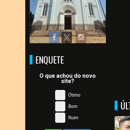
ENQUETE
O que achou do novo
site?
Ótimo
ÚL
Bom
Ruim