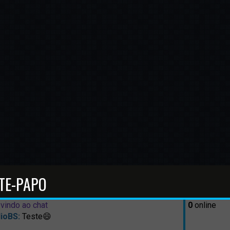
TE-PAPO
vindo ao chat
0
online
ioBS:
Teste😄