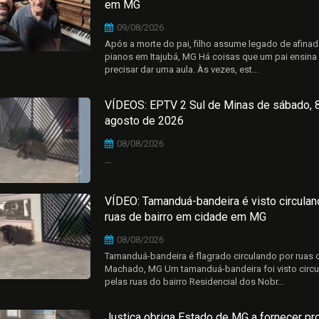
em MG
09/08/2026
Após a morte do pai, filho assume legado de afinad
pianos em Itajubá, MG Há coisas que um pai ensina
precisar dar uma aula. Às vezes, est...
VÍDEOS: EPTV 2 Sul de Minas de sábado, 
agosto de 2026
08/08/2026
...
VÍDEO: Tamanduá-bandeira é visto circulan
ruas de bairro em cidade em MG
08/08/2026
Tamanduá-bandeira é flagrado circulando por ruas 
Machado, MG Um tamanduá-bandeira foi visto circ
pelas ruas do bairro Residencial dos Nobr...
Justiça obriga Estado de MG a fornecer pr