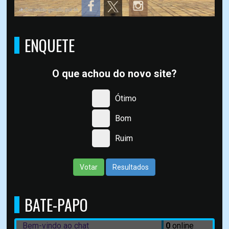
ENQUETE
O que achou do novo site?
Ótimo
Bom
Ruim
Votar
Resultados
BATE-PAPO
Bem-vindo ao chat
0
online