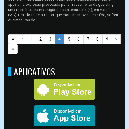
após uma explosão provocada por um vazamento de gás atingir
uma residência na madrugada desta terça-feira (4), em Varginha
(MG). Um idoso de 80 anos, que mora no imóvel destruído, sofreu
queimaduras de...
1
2
3
4
5
6
7
8
9
APLICATIVOS