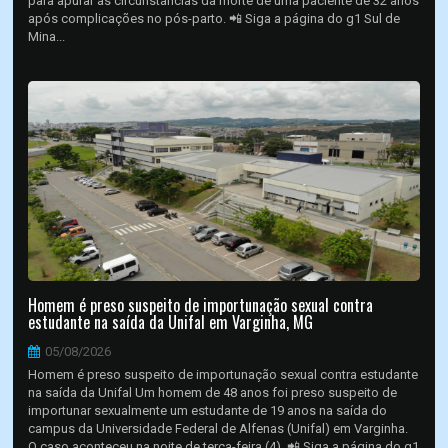
para apurar as circunstâncias da morte de uma paciente de 32 anos
após complicações no pós-parto. 📲 Siga a página do g1 Sul de
Mina...
Homem é preso suspeito de importunação sexual contra
estudante na saída da Unifal em Varginha, MG
05/08/2026
Homem é preso suspeito de importunação sexual contra estudante
na saída da Unifal Um homem de 48 anos foi preso suspeito de
importunar sexualmente um estudante de 19 anos na saída do
campus da Universidade Federal de Alfenas (Unifal) em Varginha.
O caso aconteceu na noite de terça-feira (4). 📲 Siga a página do g1